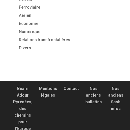
Ferroviaire
Aérien
Economie
Numérique
Relations transfrontalières
Divers
Béarn
Mentions
Contact
Nos
Nos
Adour
légales
anciens
anciens
Pyrénées,
bulletins
flash
des
infos
chemins
pour
l’Europe