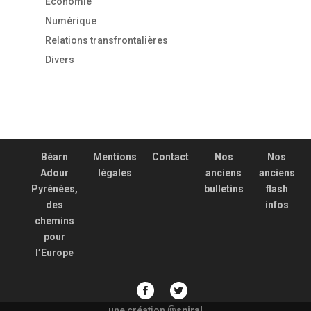
Economie
Numérique
Relations transfrontalières
Divers
Béarn
Mentions
Contact
Nos
Nos
Adour
légales
anciens
anciens
Pyrénées,
bulletins
flash
des
infos
chemins
pour
l’Europe
une création
spiral