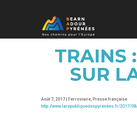
TRAINS 
SUR L
Août 7, 2017
|
Ferroviaire
,
Presse française
http://www.larepubliquedespyrenees.fr/2017/0