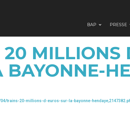
BAP
PRESSE
: 20 MILLIONS
A BAYONNE-H
8/04/trains-20-millions-d-euros-sur-la-bayonne-hendaye,2147382.p