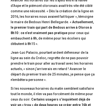
Avancer les horaires sur les trajets entre la vallée
d’Aspe et le piémont oloronais avait très vite été ciblé
comme une nécessité. « Dès la création de la ligne en
2016, les horaires nous avaient fait tiquer », témoigne
le maire de Bedous Henri Bellegarde. «
Actuellement,
le premier train qui part de Bedous arrive à Oloron à
8h10 : ce n’est vraiment pas pratique
pour ceux qui
embauchent à 8h, de même pour les écoliers qui
débutent à 8h15 ».
Jean-Luc Palacio, pourtant ardent défenseur de la
ligne au sein du Creloc, regrette de ne pas pouvoir
prendre le train pour aller au travail avec les horaires
actuels, « sinon j’arriverais en retard ! Avancer le
départ du premier train de 25 minutes, je pense que ça
n’embêtera personne ».
Si les nouveaux horaires du matin semblent satisfaire
tout le monde, il n’en va pas forcément de même pour
ceux du soir.
Certains usagers s’inquiètent déjà de
voir un « trou » de deux heures se créer entre 16h et