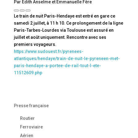
Par Édith Anselme et Emmanuelle Fère
Le train de nuit Paris-Hendaye est entré en gare ce
samedi 2 juillet, à 11 h 10. Ce prolongement de la ligne
Paris-Tarbes-Lourdes via Toulouse est assuré en
juillet et août uniquement. Rencontre avec ses
premiers voyageurs
.
https://www.sudouest.fr/pyrenees-
atlantiques/hendaye/train-de-nuit-le-pyreneen-met-
paris-hendaye-a-portee-de-rail-tout-l-ete-
11512609.php
Presse française
Routier
Ferroviaire
Aérien