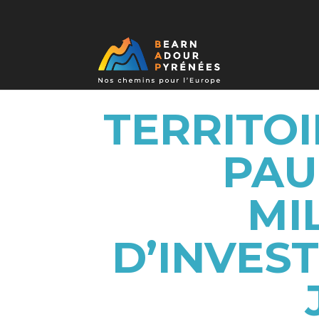
TERRITOI
PAU
MI
D’INVES