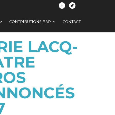
CONTRIBUTIONS BAP
CONTACT
RIE LACQ-
ATRE
ROS
ANNONCÉS
7