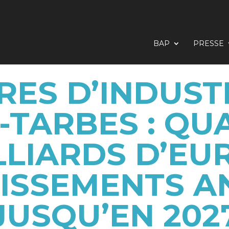
BAP
PRESSE
RES D’INDUST
-TARBES : QU
LLIARDS D’EU
TISSEMENTS 
JUSQU’EN 202