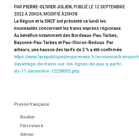
PAR
PIERRE-OLIVIER JULIEN
, PUBLIÉ LE
12 SEPTEMBRE
2022 À 20H24
, MODIFIÉ
À20H38
.
La Région et la SNCF ont présenté ce lundi les
nouveautés concernant les trains express régionaux.
Au bénéfice notamment des Bordeaux-Pau-Tarbes,
Bayonne-Pau-Tarbes et Pau-Oloron-Bedous. Par
ailleurs, une hausse des tarifs de 2 % a été confirmée.
https://www.larepubliquedespyrenees.fr/economie/transports
davantage-de-trains-sur-les-lignes-de-pau-a-partir-
du-11-decembre-12258002.php
Presse française
Routier
Ferroviaire
Aérien