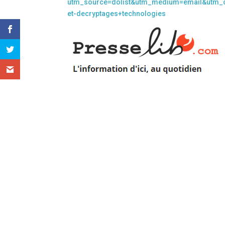
utm_source=dolist&utm_medium=email&utm_ca
et-decryptages+technologies