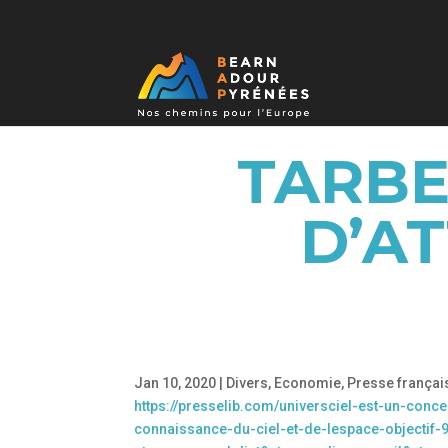
TARBE
D’A
Jan 10, 2020
|
Divers
,
Economie
,
Presse françai
https://presselib.com/universciel-est-un-concept
connaissance-du-ciel-et-de-lespace-objectif-