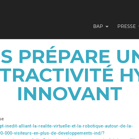
BAP
PRESSE
S PRÉPARE U
TTRACTIVITÉ H
INNOVANT
se
-inedit-alliant-la-realite-virtuelle-et-la-robotique-autour-de-la-
90-000-visiteurs-en-plus-de-developpements-ind/?