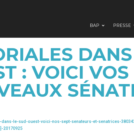
BAP
PRESSE
RIALES DANS
T : VOICI VOS
VEAUX SÉNAT
es-dans-le-sud-ouest-voici-nos-sept-senateurs-et-senatrices-38034
e]-20170925