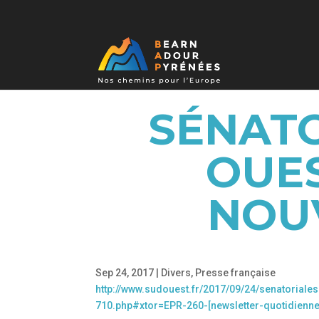
SÉNATO
OUES
NOU
Sep 24, 2017
|
Divers
,
Presse française
http://www.sudouest.fr/2017/09/24/senatorial
710.php#xtor=EPR-260-[newsletter-quotidienn