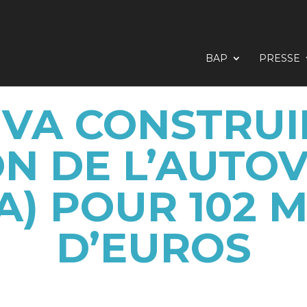
BAP
PRESSE
 VA CONSTRUI
N DE L’AUTOV
A) POUR 102 M
D’EUROS