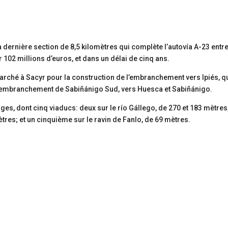
a dernière section de 8,5 kilomètres qui complète l’autovía A-23 entre
 102 millions d’euros, et dans un délai de cinq ans.
marché à Sacyr pour la construction de l’embranchement vers Ipiés, q
emi-embranchement de Sabiñánigo Sud, vers Huesca et Sabiñánigo.
es, dont cinq viaducs: deux sur le río Gállego, de 270 et 183 mètres
ètres; et un cinquième sur le ravin de Fanlo, de 69 mètres.