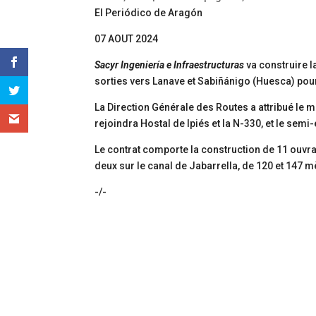
El Periódico de Aragón
07 AOUT 2024
Sacyr Ingeniería e Infraestructuras
va construire l
sorties vers Lanave et Sabiñánigo (Huesca) pour
La Direction Générale des Routes a attribué le 
rejoindra Hostal de Ipiés et la N-330, et le s
Le contrat comporte la construction de 11 ouvrag
deux sur le canal de Jabarrella, de 120 et 147 m
-/-