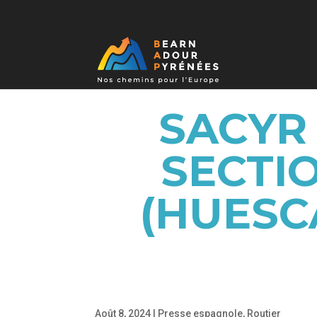
SACYR
SECTIO
(HUESC
Août 8, 2024
|
Presse espagnole
,
Routier