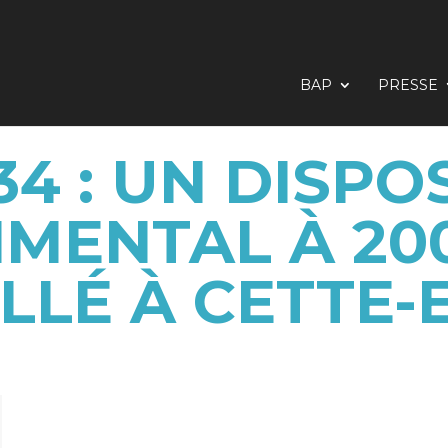
BAP
PRESSE
34 : UN DISPOS
IMENTAL À 200
LLÉ À CETTE