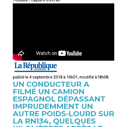
Youtube / Capture d’écran
publié le
4 septembre 2018 à 16h01
, modifié
à18h08
.
UN CONDUCTEUR A
FILMÉ UN CAMION
ESPAGNOL DÉPASSANT
IMPRUDEMMENT UN
AUTRE POIDS-LOURD SUR
LA RN134, QUELQUES