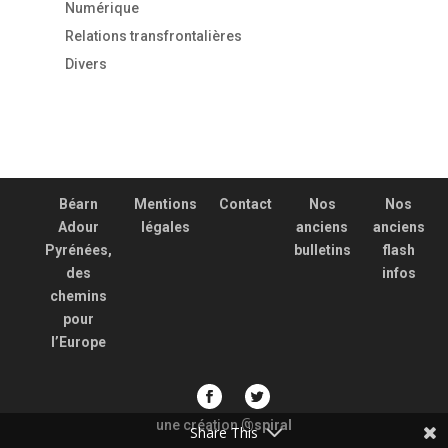
Numérique
Relations transfrontalières
Divers
Béarn
Mentions
Contact
Nos
Nos
Adour
légales
anciens
anciens
Pyrénées,
bulletins
flash
des
infos
chemins
pour
l’Europe
une création
spiral
@
Share This