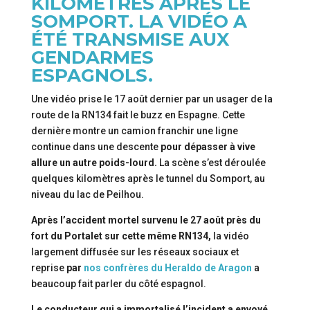
KILOMÈTRES APRÈS LE
SOMPORT. LA VIDÉO A
ÉTÉ TRANSMISE AUX
GENDARMES
ESPAGNOLS.
Une vidéo prise le 17 août dernier par un usager de la
route de la RN134 fait le buzz en Espagne. Cette
dernière montre un camion franchir une ligne
continue dans une descente
pour dépasser à vive
allure un autre poids-lourd.
La scène s’est déroulée
quelques kilomètres après le tunnel du Somport, au
niveau du lac de Peilhou.
Après l’accident mortel survenu le 27 août près du
fort du Portalet sur cette même RN134,
la vidéo
largement diffusée sur les réseaux sociaux et
reprise
par
nos confrères du Heraldo de Aragon
a
beaucoup fait parler du côté espagnol.
Le conducteur qui a immortalisé l’incident a envoyé