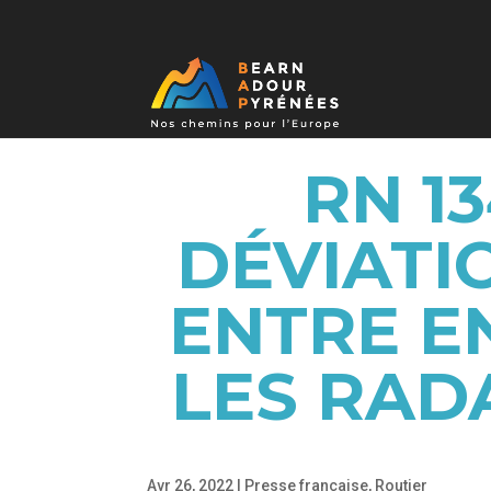
RN 1
DÉVIATI
ENTRE E
LES RADA
Avr 26, 2022
|
Presse française
,
Routier