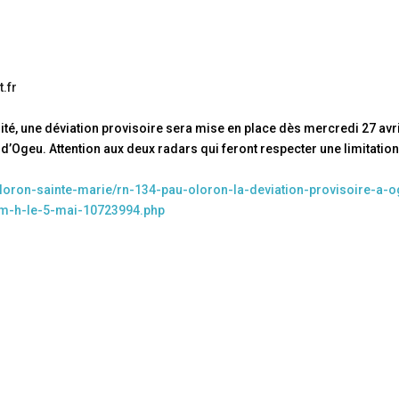
.fr
lité, une déviation provisoire sera mise en place dès mercredi 27 avri
 d’Ogeu. Attention aux deux radars qui feront respecter une limitation
oloron-sainte-marie/rn-134-pau-oloron-la-deviation-provisoire-a-
km-h-le-5-mai-10723994.php