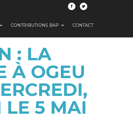
CONTRIBUTIONS BAP
CONTACT
 : LA
E À OGEU
ERCREDI,
 LE 5 MAI