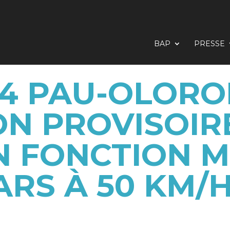
BAP
PRESSE
34 PAU-OLORON
ON PROVISOIR
N FONCTION M
RS À 50 KM/H