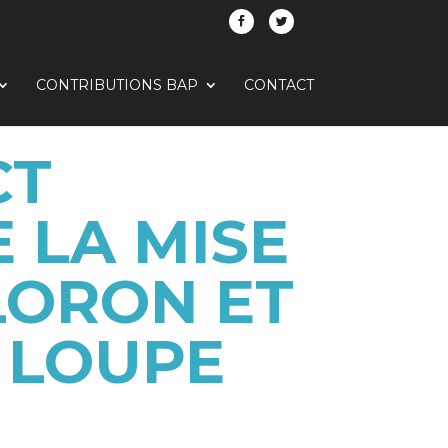
CONTRIBUTIONS BAP
CONTACT
CT
 LA MISE
LORON ET
A LOUPE