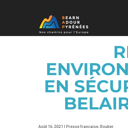
R
ENVIRON
EN SÉCU
BELAIR
Août 16, 2021
|
Presse française
,
Routier