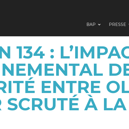
BAP
PRESSE
N 134 : L’IMPA
NEMENTAL DE
RITÉ ENTRE O
 SCRUTÉ À L