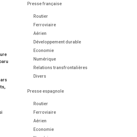
Presse française
Routier
Ferroviaire
Aérien
Développement durable
Economie
ture
Numérique
sparu
Relations transfrontalières
Divers
mars
ts,
Presse espagnole
Routier
si
Ferroviaire
Aérien
Economie