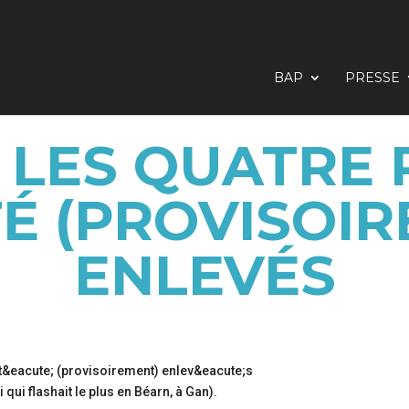
BAP
PRESSE
 : LES QUATRE
É (PROVISOI
ENLEVÉS
 qui flashait le plus en Béarn, à Gan).