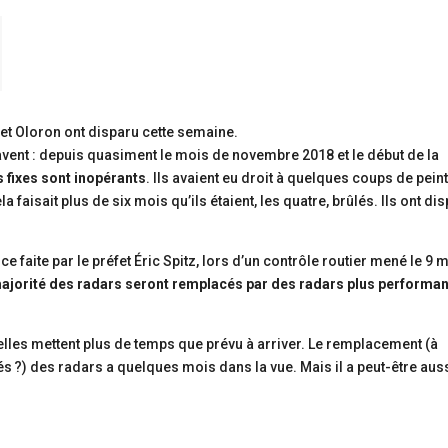
 et Oloron ont disparu cette semaine.
savent : depuis quasiment le mois de novembre 2018 et le début de la
s fixes sont inopérants
. Ils avaient eu droit à quelques coups de pein
ela faisait plus de six mois qu’ils étaient, les quatre, brûlés. Ils ont di
nce faite par le préfet Éric Spitz, lors d’un contrôle routier mené le 9 
la majorité des radars seront remplacés par des radars plus performan
lles mettent plus de temps que prévu à arriver. Le remplacement (à
 ?) des radars a quelques mois dans la vue. Mais il a peut-être aus