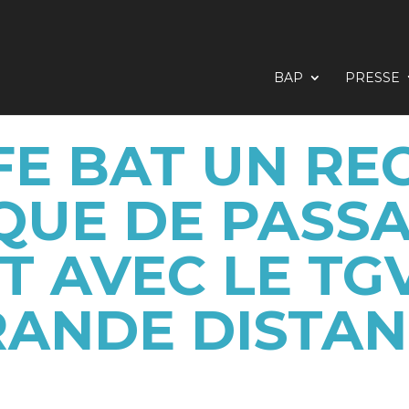
BAP
PRESSE
FE BAT UN RE
QUE DE PASS
T AVEC LE TG
RANDE DISTAN