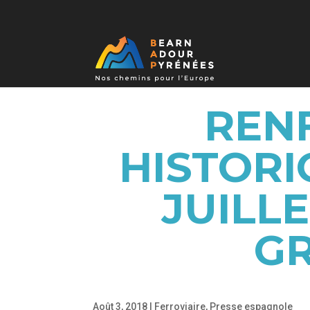
REN
HISTORI
JUILLE
G
Août 3, 2018
|
Ferroviaire
,
Presse espagnole