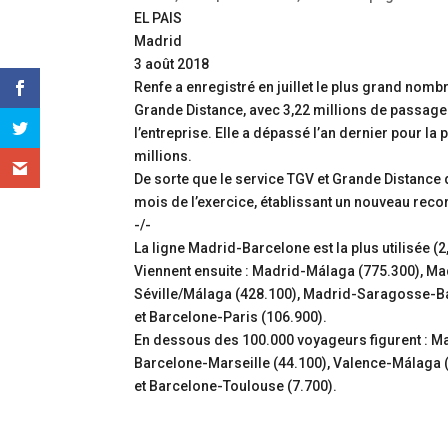
EL PAIS
Madrid
3 août 2018
Renfe a enregistré en juillet le plus grand nomb
Grande Distance, avec 3,22 millions de passager
l’entreprise. Elle a dépassé l’an dernier pour la 
millions.
De sorte que le service TGV et Grande Distance 
mois de l’exercice, établissant un nouveau reco
-/-
La ligne Madrid-Barcelone est la plus utilisée (2
Viennent ensuite : Madrid-Málaga (775.300), Ma
Séville/Málaga (428.100), Madrid-Saragosse-Ba
et Barcelone-Paris (106.900).
En dessous des 100.000 voyageurs figurent : M
Barcelone-Marseille (44.100), Valence-Málaga 
et Barcelone-Toulouse (7.700).