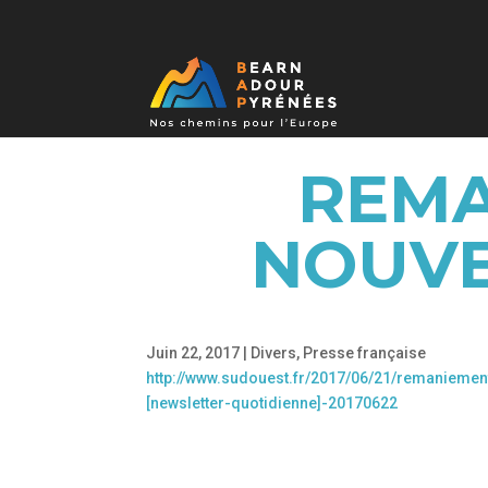
REMA
NOUV
Juin 22, 2017
|
Divers
,
Presse française
http://www.sudouest.fr/2017/06/21/remanieme
[newsletter-quotidienne]-20170622