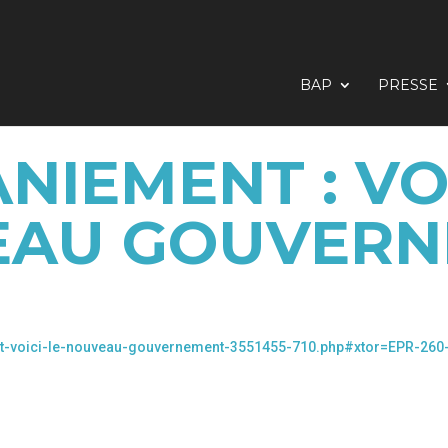
BAP
PRESSE
NIEMENT : VOI
EAU GOUVERN
nt-voici-le-nouveau-gouvernement-3551455-710.php#xtor=EPR-260