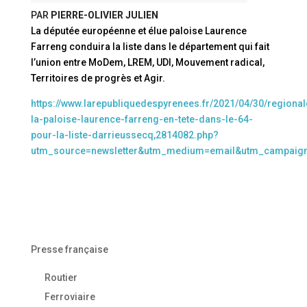
PAR
PIERRE-OLIVIER JULIEN
La députée européenne et élue paloise Laurence
Farreng conduira la liste dans le département qui fait
l’union entre MoDem, LREM, UDI, Mouvement radical,
Territoires de progrès et Agir.
https://www.larepubliquedespyrenees.fr/2021/04/30/regional
la-paloise-laurence-farreng-en-tete-dans-le-64-
pour-la-liste-darrieussecq,2814082.php?
utm_source=newsletter&utm_medium=email&utm_campaig
Presse française
Routier
Ferroviaire