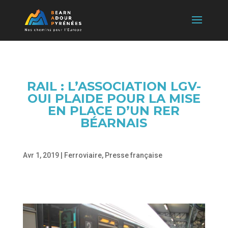
RAIL : L’ASSOCIATION LGV-
OUI PLAIDE POUR LA MISE
EN PLACE D’UN RER
BÉARNAIS
Avr 1, 2019
|
Ferroviaire
,
Presse française