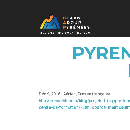
PYREN
Déc 9, 2016
|
Aérien
,
Presse française
http://presselib.com/blog/projets-triptyque-l
centre-de-formation/?utm_source=mailtic&u