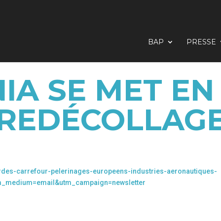
BAP
PRESSE
IA SE MET E
REDÉCOLLAG
ourdes-carrefour-pelerinages-europeens-industries-aeronautiques-
tm_medium=email&utm_campaign=newsletter