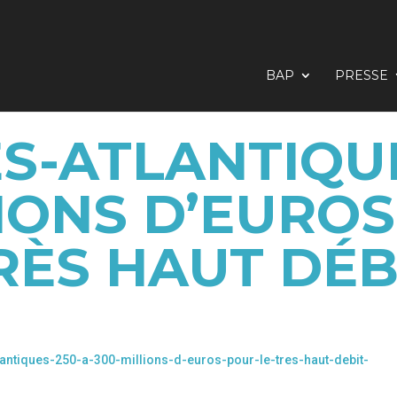
BAP
PRESSE
S-ATLANTIQUES
LIONS D’EUROS
RÈS HAUT DÉB
tantiques-250-a-300-millions-d-euros-pour-le-tres-haut-debit-