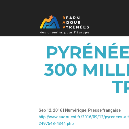
PYRÉNÉE
300 MIL
T
Sep 12, 2016
|
Numérique
,
Presse française
http://www.sudouest.fr/2016/09/12/pyrenees-al
2497548-4344.php