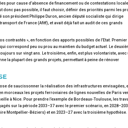
nées pour cause d’absence de financement ou de contestations locale
 donc pas possible, il faut choisir, définir des priorités parmi les pr
é son président Philippe Duron, ancien député socialiste qui dirige
ansport de France (Afitf), et avait déjà fait un audit de ces grands
os contrastés », en fonction des apports possibles de l’Etat. Premier
ce qui correspond peu ou prou au maintien du budget actuel. Le deuxi
 toujours sur vingt ans. Le troisième, enfin, est plus volontariste, avec
ne la plupart des grands projets, permettant à peine de rénover
SE
opose de saucissonner la réalisation des infrastructures envisagées, 
 en morceaux les projets ferroviaires de lignes nouvelles de Paris ver
ille à Nice. Pour prendre l’exemple de Bordeaux-Toulouse, les trav
gagés sur la période 2033–37 avec le premier scénario, en 2028–20
ire Montpellier-Béziers) et en 2023–27 avec la troisième hypothèse. 