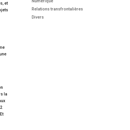
Numérique
s, et
Relations transfrontalières
ojets
Divers
ème
 une
en
s la
aux
32
Et