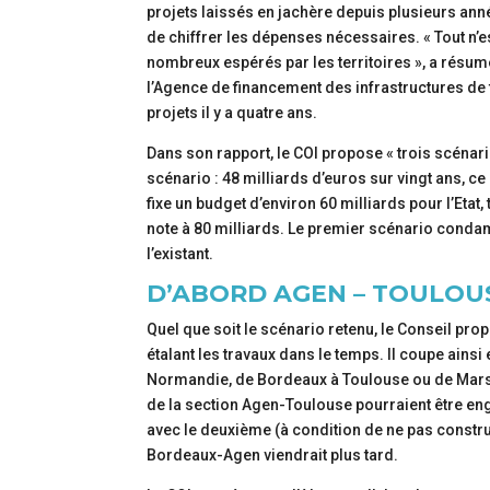
projets laissés en jachère depuis plusieurs an
de chiffrer les dépenses nécessaires. « Tout n’est
nombreux espérés par les territoires », a résum
l’Agence de financement des infrastructures de tr
projets il y a quatre ans.
Dans son rapport, le COI propose « trois scénari
scénario : 48 milliards d’euros sur vingt ans, 
fixe un budget d’environ 60 milliards pour l’Etat,
note à 80 milliards. Le premier scénario condam
l’existant.
D’ABORD AGEN – TOULOU
Quel que soit le scénario retenu, le Conseil pr
étalant les travaux dans le temps. Il coupe ainsi
Normandie, de Bordeaux à Toulouse ou de Marse
de la section Agen-Toulouse pourraient être en
avec le deuxième (à condition de ne pas constru
Bordeaux-Agen viendrait plus tard.