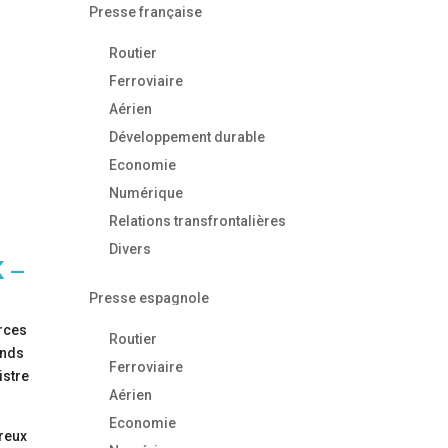
Presse française
Routier
Ferroviaire
Aérien
Développement durable
Economie
Numérique
Relations transfrontalières
Divers
 –
Presse espagnole
urces
Routier
ands
Ferroviaire
istre
Aérien
Economie
breux