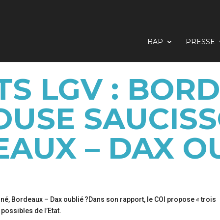
BAP
PRESSE
TS LGV : BORD
OUSE SAUCISS
AUX – DAX OU
Dans son rapport, le COI propose « trois
possibles de l’Etat.