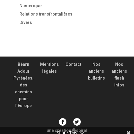
Numérique
Relations transfrontalières
Divers
Béarn
Mentions
Contact
Nos
Nos
Adour
légales
anciens
anciens
Pyrénées,
bulletins
flash
des
infos
chemins
pour
l’Europe
une création
spiral
@
Share This