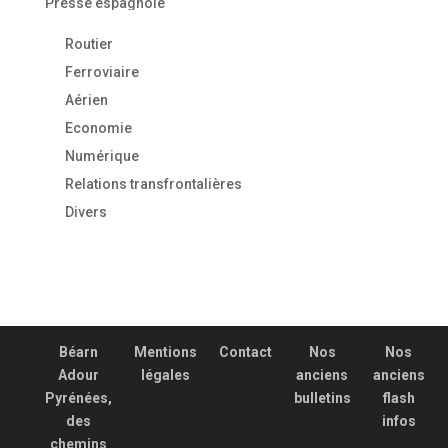
Presse espagnole
Routier
Ferroviaire
Aérien
Economie
Numérique
Relations transfrontalières
Divers
Béarn
Mentions
Contact
Nos
Nos
Adour
légales
anciens
anciens
Pyrénées,
bulletins
flash
des
infos
chemins