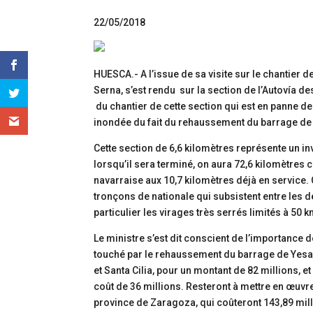
22/05/2018
HUESCA.- A l’issue de sa visite sur le chantier d
Serna, s’est rendu sur la section de l’Autovía d
du chantier de cette section qui est en panne dep
inondée du fait du rehaussement du barrage de
Cette section de 6,6 kilomètres représente un in
lorsqu’il sera terminé, on aura 72,6 kilomètres c
navarraise aux 10,7 kilomètres déjà en service.
tronçons de nationale qui subsistent entre les 
particulier les virages très serrés limités à 50 k
Le ministre s’est dit conscient de l’importance d
touché par le rehaussement du barrage de Yesa. 
et Santa Cilia, pour un montant de 82 millions, e
coût de 36 millions. Resteront à mettre en œuvr
province de Zaragoza, qui coûteront 143,89 mil