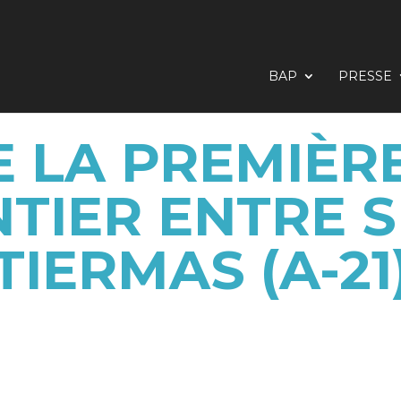
BAP
PRESSE
 LA PREMIÈR
TIER ENTRE S
TIERMAS (A-21