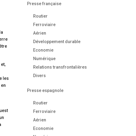
Presse française
Routier
Ferroviaire
la
Aérien
erre
Développement durable
être
Economie
Numérique
et,
Relations transfrontalières
Divers
e les
 en
Presse espagnole
Routier
uest
Ferroviaire
 un
Aérien
a
Economie