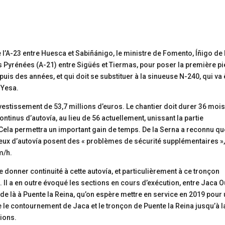
e l’A-23 entre Huesca et Sabiñánigo, le ministre de Fomento, Íñigo de 
es Pyrénées (A-21) entre Sigüés et Tiermas, pour poser la première pi
uis des années, et qui doit se substituer à la sinueuse N-240, qui va 
 Yesa.
vestissement de 53,7 millions d’euros. Le chantier doit durer 36 mois 
ontinus d’autovía, au lieu de 56 actuellement, unissant la partie
 Cela permettra un important gain de temps. De la Serna a reconnu qu
deux d’autovía posent des « problèmes de sécurité supplémentaires »,
m/h.
e donner continuité à cette autovía, et particulièrement à ce tronçon
Il a en outre évoqué les sections en cours d’exécution, entre Jaca O
t de là à Puente la Reina, qu’on espère mettre en service en 2019 pour
e le contournement de Jaca et le tronçon de Puente la Reina jusqu’à l
lions.