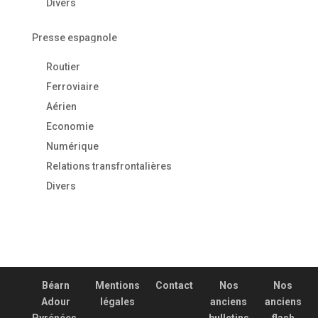
Divers
Presse espagnole
Routier
Ferroviaire
Aérien
Economie
Numérique
Relations transfrontalières
Divers
Béarn
Mentions
Contact
Nos
Nos
Adour
légales
anciens
anciens
Pyrénées,
bulletins
flash