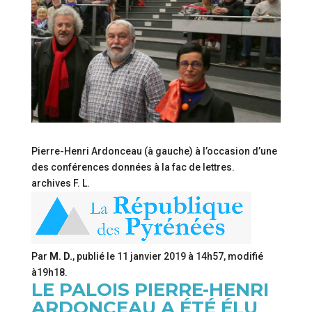
Pierre-Henri Ardonceau (à gauche) à l’occasion d’une
des conférences données à la fac de lettres.
archives F. L.
Par
M. D.
, publié le
11 janvier 2019 à 14h57
, modifié
à19h18
.
LE PALOIS PIERRE-HENRI
ARDONCEAU A ÉTÉ ÉLU