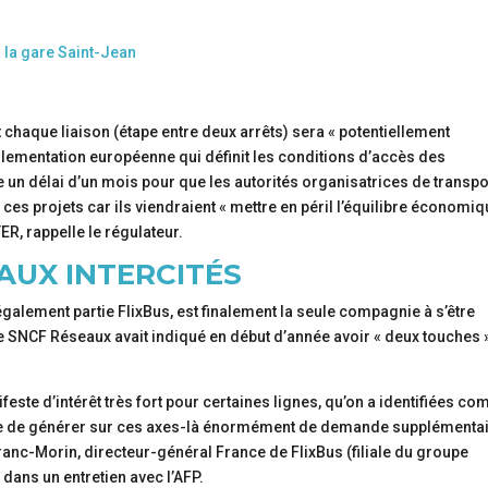
 la gare Saint-Jean
et chaque liaison (étape entre deux arrêts) sera « potentiellement
lementation européenne qui définit les conditions d’accès des
 un délai d’un mois pour que les autorités organisatrices de transpo
ces projets car ils viendraient « mettre en péril l’équilibre économi
ER, rappelle le régulateur.
 AUX INTERCITÉS
t également partie FlixBus, est finalement la seule compagnie à s’être
e SNCF Réseaux avait indiqué en début d’année avoir « deux touches 
nifeste d’intérêt très fort pour certaines lignes, qu’on a identifiées c
ssible de générer sur ces axes-là énormément de demande supplémenta
efranc-Morin, directeur-général France de FlixBus (filiale du groupe
, dans un entretien avec l’AFP.