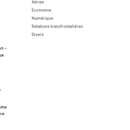
Aérien
Economie
Numérique
Relations transfrontalières
Divers
rt –
que
»
omme
ire