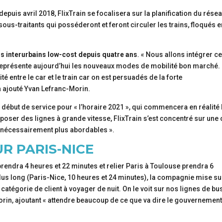
is avril 2018, FlixTrain se focalisera sur la planification du résea
 sous-traitants qui posséderont et feront circuler les trains, floqués 
rs interurbains low-cost depuis quatre ans
. « Nous allons intégrer c
 représente aujourd’hui les nouveaux modes de mobilité bon marché.
té entre le car et le train car on est persuadés de la forte
 ajouté Yvan Lefranc-Morin.
n début de service pour « l’horaire 2021 », qui commencera en réalité 
poser des lignes à grande vitesse, FlixTrain s’est concentré sur une 
ix nécessairement plus abordables ».
UR PARIS-NICE
prendra 4 heures et 22 minutes et relier Paris à Toulouse prendra 6
plus long (Paris-Nice, 10 heures et 24 minutes), la compagnie mise su
ine catégorie de client à voyager de nuit. On le voit sur nos lignes de bu
orin, ajoutant « attendre beaucoup de ce que va dire le gouvernement