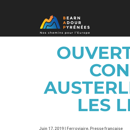
OUVERT
CON
AUSTERL
LES 
Juin 17, 2019
|
Ferroviaire
,
Presse française