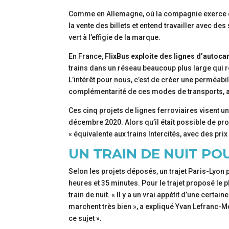
Comme en Allemagne, où la compagnie exerce depu
la vente des billets et entend travailler avec des
vert à l’effigie de la marque.
En France,
FlixBus exploite des lignes d’autoca
trains dans un réseau beaucoup plus large qui
L’intérêt pour nous, c’est de créer une perméabili
complémentarité de ces modes de transports, a
Ces cinq projets de lignes ferroviaires visent u
décembre 2020. Alors qu’il était possible de pro
« équivalente aux trains Intercités, avec des pr
UN TRAIN DE NUIT PO
Selon les projets déposés, un trajet Paris-Lyon 
heures et 35 minutes. Pour le trajet proposé le 
train de nuit. « Il y a un vrai appétit d’une certa
marchent très bien », a expliqué Yvan Lefranc-M
ce sujet ».