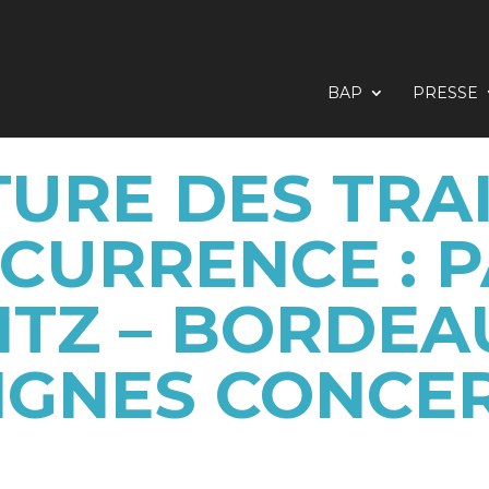
BAP
PRESSE
URE DES TRAI
CURRENCE : P
ITZ – BORDEA
LIGNES CONCE