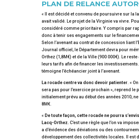
PLAN DE RELANCE AUTOR
« Il est décidé et convenu de poursuivre sur la l
avait validé. Le projet de la Virginie va vivre. P
considéré comme prioritaire. Y compris par rap
donc à tenir ses engagements sur le financemen
Selon l’avenant au contrat de concession liant l
Journal officiel, le Département devra pour mé
Orthez (1,8M€) et de la Ville (900 000€). Le reste 
leurs tarifs afin de financer les investissement
témoigne l’échéancier joint à l’avenant.
La rocade centre va donc devoir patienter
. « On
sera pas pour l’exercice prochain », reprend le 
initialement prévu au début des années 2010, ne
8M€.
«
De toute façon, cette rocade ne pourra s’en
Lacq-Orthez.
C’est une règle que l’on va imposer
a d’évidence des déviations ou des contournem
développement des collectivités locales. Il est 