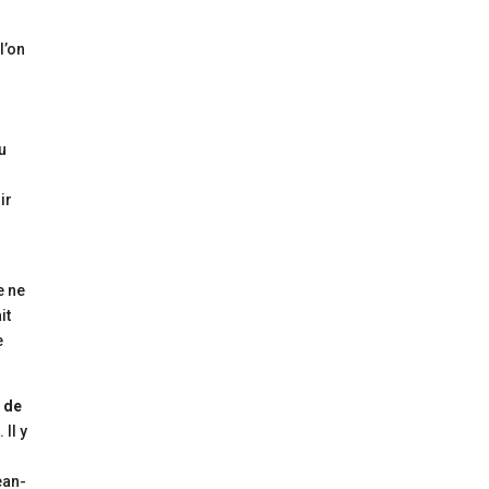
l’on
.
u
ir
e ne
it
e
 de
Il y
ean-