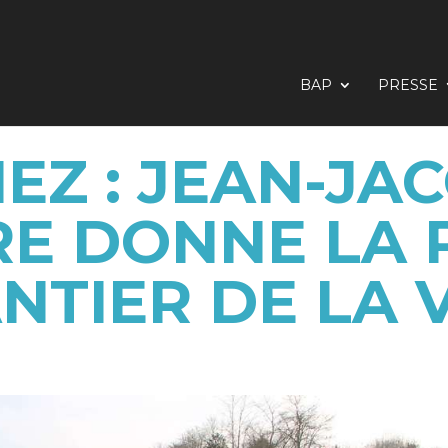
BAP
PRESSE
EZ : JEAN-JA
E DONNE LA 
NTIER DE LA V