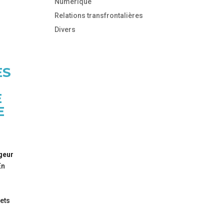
Numérique
Relations transfrontalières
Divers
ES
E
E
ngeur
 En
jets