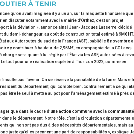
OUTIER À TENIR
ancée qu’on avait imaginée il y a un an, sur la maquette financière que 
our en discuter notamment avec la mairie d’Orthez, c’est un projet
port à la déviation », annonce ainsi Jean-Jacques Lasserre, décidé
t du demi-échangeur, au coût de construction total estimé à 9M€ HT
’État aux Autoroutes du sud de la France (ASF), publié le 8 novembre a
moire y contribuer à hauteur de 2,95M€, en compagnie de la CC Lacq-
à charge sera quant à lui réglé par l’État via les ASF, autorisées à revo
s. Le tout pour une réalisation espérée à l’horizon 2022, comme en
 n’insulte pas l’avenir. On se réserve la possibilité de la faire. Mais ell
président du Département, qui compte bien, contrairement à ce qui éta
 pas être le seul à mettre au pot pour l’aménagement estimé à près d
visager que dans le cadre d’une action commune avec la communauté
 dans le département. Notre rôle, c’est la circulation départementale. 
ents qui ne sont pas dus à des nécessités départementales, mais au
donc juste qu’elles prennent une part de responsabilités », explique J