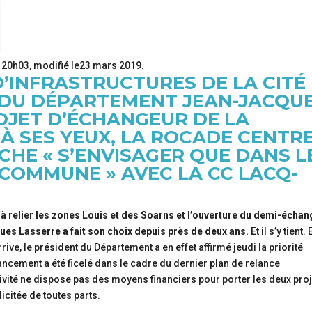
 20h03
, modifié
le23 mars 2019
.
D’INFRASTRUCTURES DE LA CITÉ
T DU DÉPARTEMENT JEAN-JACQU
OJET D’ÉCHANGEUR DE LA
. À SES YEUX, LA ROCADE CENTR
HE « S’ENVISAGER QUE DANS L
COMMUNE » AVEC LA CC LACQ-
e à relier les zones Louis et des Soarns et l’ouverture du demi-écha
cques Lasserre a fait son choix depuis près de deux ans.
Et il s’y tient.
ive, le président du Département a en effet affirmé jeudi la priorité
ancement a été ficelé dans le cadre du dernier plan de relance
ctivité ne dispose pas des moyens financiers pour porter les deux pro
licitée de toutes parts.