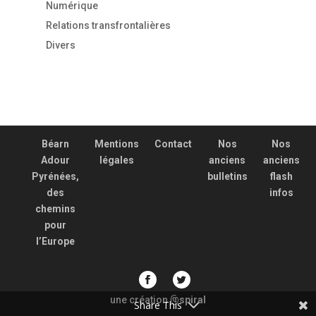
Numérique
Relations transfrontalières
Divers
Béarn
Mentions
Contact
Nos
Nos
Adour
légales
anciens
anciens
Pyrénées,
bulletins
flash
des
infos
chemins
pour
l’Europe
une création
spiral
@
Share This