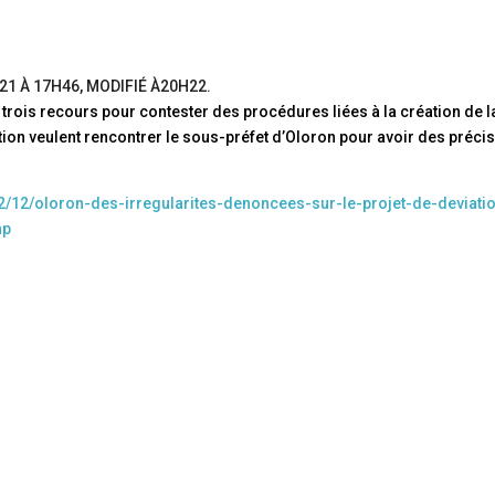
021 À 17H46
, MODIFIÉ
À20H22
.
rois recours pour contester des procédures liées à la création de l
ion veulent rencontrer le sous-préfet d’Oloron pour avoir des préci
2/12/oloron-des-irregularites-denoncees-sur-le-projet-de-deviati
hp