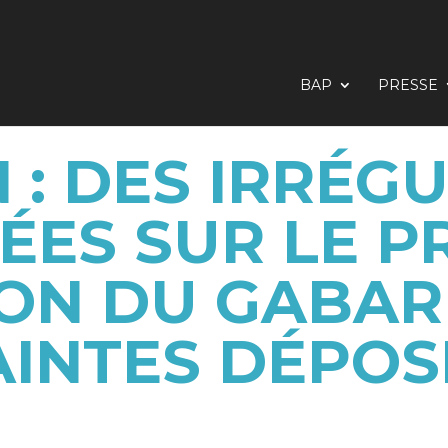
BAP
PRESSE
: DES IRRÉG
ES SUR LE P
ON DU GABAR
AINTES DÉPOS