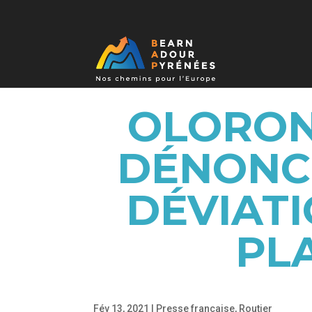
OLORON 
DÉNONCÉ
DÉVIATI
PL
Fév 13, 2021
|
Presse française
,
Routier