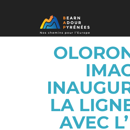
OLORON
IMAG
INAUGUR
LA LIGNE
AVEC L