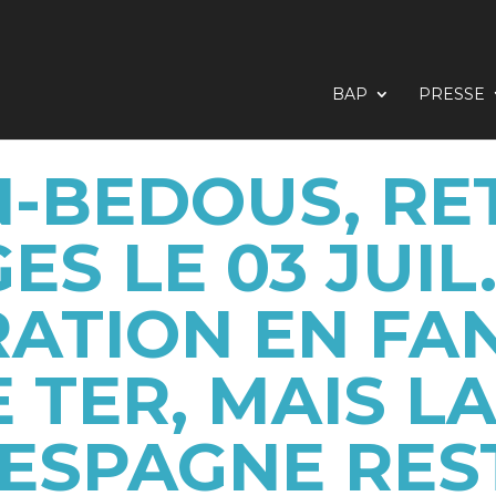
BAP
PRESSE
-BEDOUS, RE
ES LE 03 JUIL.
ATION EN FA
 TER, MAIS L
’ESPAGNE RES