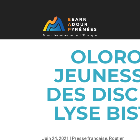
OLORON
JEUNESS
DES DISC
LYSE BI
Juin 24, 2021
|
Presse française
,
Routier