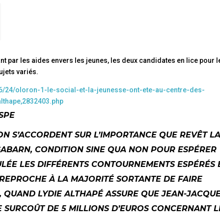
nt par les aides envers les jeunes, les deux candidates en lice pour l
jets variés.
6/24/oloron-1-le-social-et-la-jeunesse-ont-ete-au-centre-des-
althape,2832403.php
ASPE
N S’ACCORDENT SUR L’IMPORTANCE QUE REVÊT L
 GABARN, CONDITION SINE QUA NON POUR ESPÉRER
ULÉE LES DIFFÉRENTS CONTOURNEMENTS ESPÉRÉS 
É REPROCHE À LA MAJORITÉ SORTANTE DE FAIRE
, QUAND LYDIE ALTHAPÉ ASSURE QUE JEAN-JACQU
LE SURCOÛT DE 5 MILLIONS D’EUROS CONCERNANT L