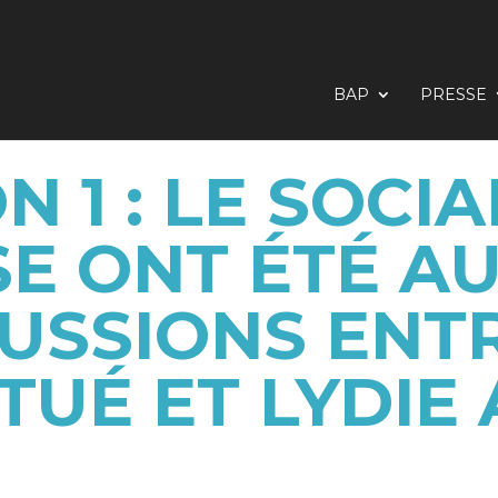
BAP
PRESSE
 1 : LE SOCIA
E ONT ÉTÉ A
USSIONS ENT
STUÉ ET LYDIE