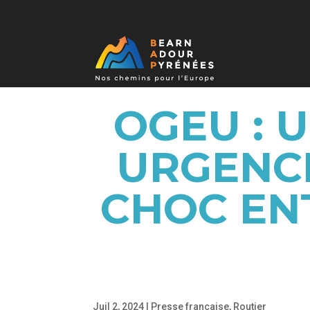
OGEU : 
URGENCE
CHOC EN
Juil 2, 2024
|
Presse française
,
Routier