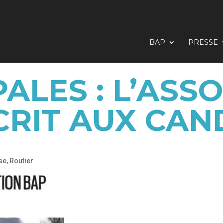
BAP
PRESSE
ALES : L’ASS
CRIT AUX CAN
se
,
Routier