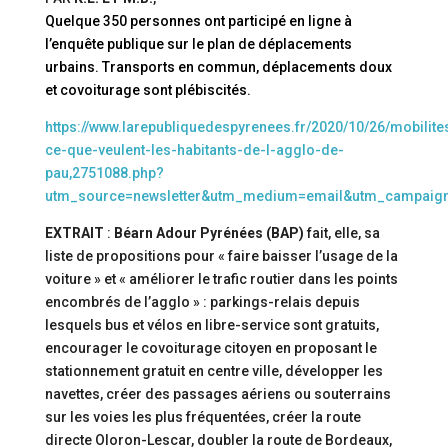
Quelque 350 personnes ont participé en ligne à
l’enquête publique sur le plan de déplacements
urbains. Transports en commun, déplacements doux
et covoiturage sont plébiscités.
https://www.larepubliquedespyrenees.fr/2020/10/26/mobilite
ce-que-veulent-les-habitants-de-l-agglo-de-
pau,2751088.php?
utm_source=newsletter&utm_medium=email&utm_campaig
EXTRAIT
:
Béarn Adour Pyrénées (BAP)
fait, elle, sa
liste de propositions pour « faire baisser l’usage de la
voiture » et « améliorer le trafic routier dans les points
encombrés de l’agglo » : parkings-relais depuis
lesquels bus et vélos en libre-service sont gratuits,
encourager le covoiturage citoyen en proposant le
stationnement gratuit en centre ville, développer les
navettes, créer des passages aériens ou souterrains
sur les voies les plus fréquentées, créer la route
directe Oloron-Lescar, doubler la route de Bordeaux,