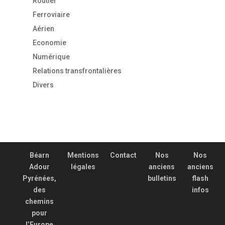
Routier
Ferroviaire
Aérien
Economie
Numérique
Relations transfrontalières
Divers
Béarn
Mentions
Contact
Nos
Nos
Adour
légales
anciens
anciens
Pyrénées,
bulletins
flash
des
infos
chemins
pour
l’Europe