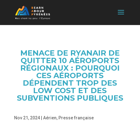
MENACE DE RYANAIR DE
QUITTER 10 AÉROPORTS
RÉGIONAUX : POURQUOI
CES AÉROPORTS
DÉPENDENT TROP DES
LOW COST ET DES
SUBVENTIONS PUBLIQUES
Nov 21, 2024
|
Aérien
,
Presse française