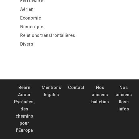
Ferroviaire
Aérien
Economie
Numérique
Relations transfrontalières
Divers
Béarn
Mentions
Contact
Nos
Nos
Adour
légales
anciens
anciens
Pyrénées,
bulletins
flash
des
infos
chemins
pour
l’Europe