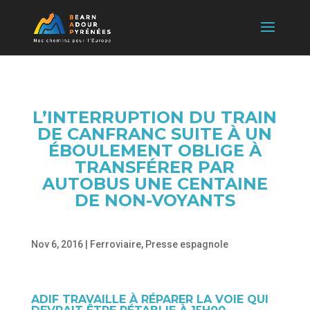
L’INTERRUPTION DU TRAIN
DE CANFRANC SUITE À UN
ÉBOULEMENT OBLIGE À
TRANSFÉRER PAR
AUTOBUS UNE CENTAINE
DE NON-VOYANTS
Nov 6, 2016
|
Ferroviaire
,
Presse espagnole
ADIF TRAVAILLE À RÉPARER LA VOIE QUI