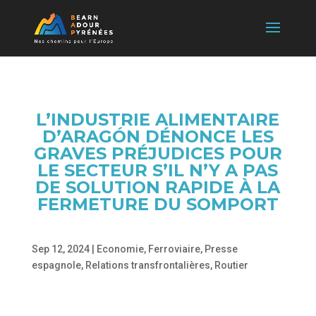
L’INDUSTRIE ALIMENTAIRE
D’ARAGÓN DÉNONCE LES
GRAVES PRÉJUDICES POUR
LE SECTEUR S’IL N’Y A PAS
DE SOLUTION RAPIDE À LA
FERMETURE DU SOMPORT
Sep 12, 2024
|
Economie
,
Ferroviaire
,
Presse
espagnole
,
Relations transfrontalières
,
Routier