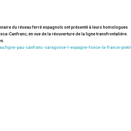
onnaire du réseau ferré espagnols ont présenté à leurs homologues
sca-Canfranc, en vue de la réouverture de la ligne transfrontalière.
es.
pau/ligne-pau-canfranc-saragosse-l-espagne-fonce-la-france-pieti