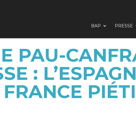
BAP
PRESSE
NE PAU-CANFR
SE : L’ESPAGN
 FRANCE PIÉT