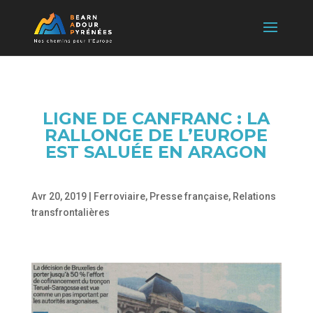
LIGNE DE CANFRANC : LA
RALLONGE DE L’EUROPE
EST SALUÉE EN ARAGON
Avr 20, 2019
|
Ferroviaire
,
Presse française
,
Relations
transfrontalières