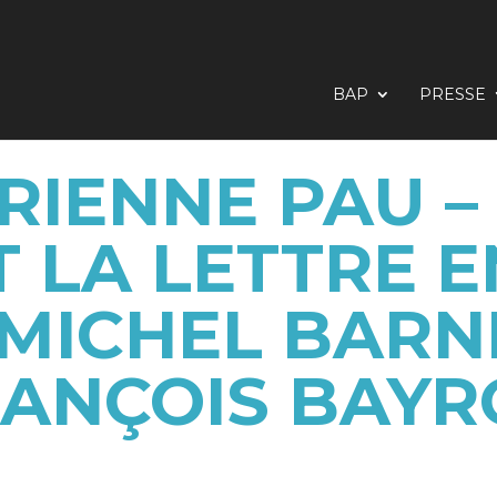
BAP
PRESSE
RIENNE PAU – 
T LA LETTRE 
MICHEL BARN
ANÇOIS BAY