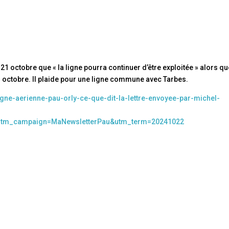
1 octobre que « la ligne pourra continuer d’être exploitée » alors qu
n octobre. Il plaide pour une ligne commune avec Tarbes.
igne-aerienne-pau-orly-ce-que-dit-la-lettre-envoyee-par-michel-
utm_campaign=MaNewsletterPau&utm_term=20241022