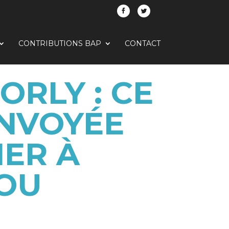
CONTRIBUTIONS BAP
CONTACT
ORLY : CE
ENVOYÉE
IER À
ROU