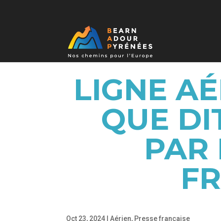
LIGNE AÉ
QUE DI
PAR 
FR
Oct 23, 2024
|
Aérien
,
Presse française