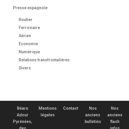
Presse espagnole
Routier
Ferroviaire
Aérien
Economie
Numérique
Relations transfrontalières
Divers
Béarn
Mentions
Contact
Nos
Nos
Adour
légales
anciens
anciens
Pyrénées,
bulletins
flash
des
infos