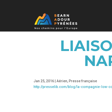
LIAIS
NA
Jan 25, 2016
|
Aérien
,
Presse française
http://presselib.com/blog/la-compagnie-low-c