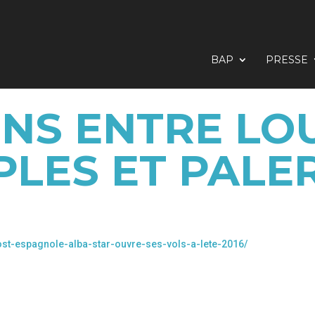
BAP
PRESSE
ONS ENTRE LO
PLES ET PALE
ost-espagnole-alba-star-ouvre-ses-vols-a-lete-2016/