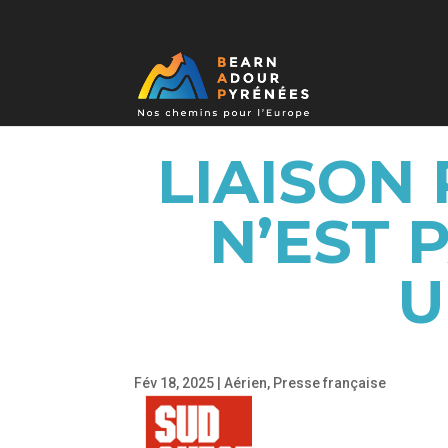
LIAISON 
N’EST 
U
Fév 18, 2025
|
Aérien
,
Presse française