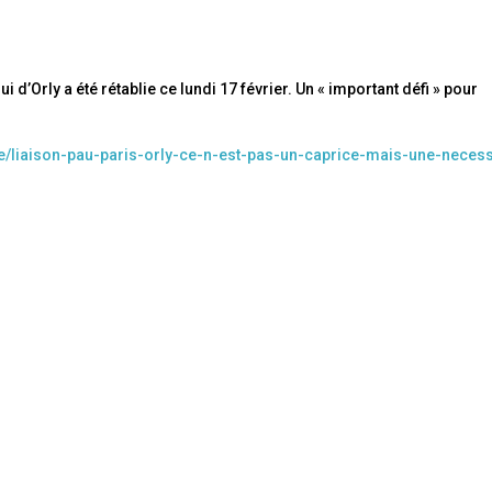
i d’Orly a été rétablie ce lundi 17 février. Un « important défi » pour
e/liaison-pau-paris-orly-ce-n-est-pas-un-caprice-mais-une-necess