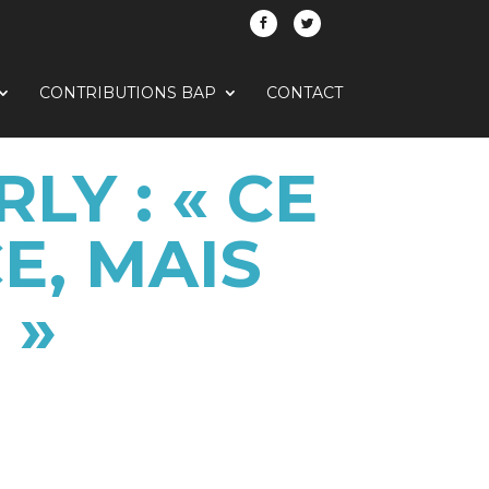
CONTRIBUTIONS BAP
CONTACT
LY : « CE
E, MAIS
 »