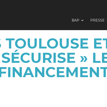
BAP
PRESSE
 TOULOUSE ET
 SÉCURISE » L
FINANCEMEN