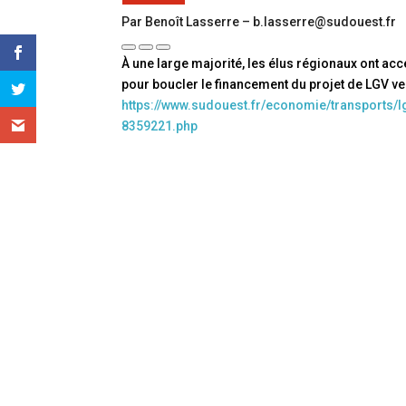
Par Benoît Lasserre – b.lasserre@sudouest.fr
À une large majorité, les élus régionaux ont ac
pour boucler le financement du projet de LGV v
https://www.sudouest.fr/economie/transports/l
8359221.php