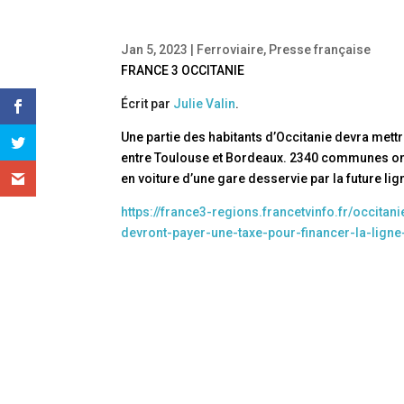
Jan 5, 2023
|
Ferroviaire
,
Presse française
FRANCE 3 OCCITANIE
Écrit par
Julie Valin
.
Une partie des habitants d’Occitanie devra mettr
entre Toulouse et Bordeaux. 2340 communes ont 
en voiture d’une gare desservie par la future lig
https://france3-regions.francetvinfo.fr/occit
devront-payer-une-taxe-pour-financer-la-lign