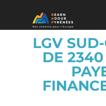
LGV SUD-
DE 234
PAY
FINANCE