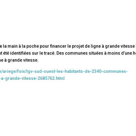
e la main à la poche pour financer le projet de ligne à grande vitesse
été identifiées sur le tracé. Des communes situées à moins d’une 
ne à grande vitesse.
anie/ariege/foix/lgv-sud-ouest-les-habitants-de-2340-communes-
e-a-grande-vitesse-2685762.html