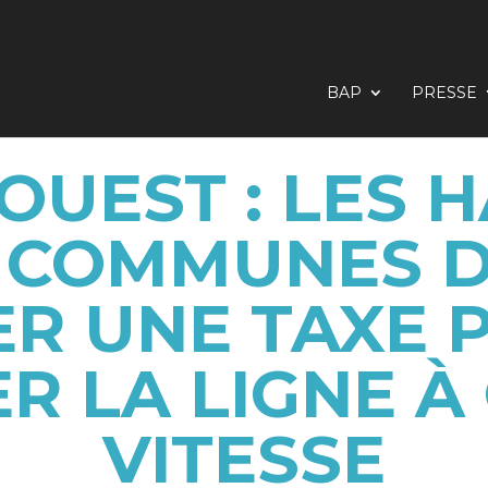
BAP
PRESSE
OUEST : LES 
0 COMMUNES 
ER UNE TAXE 
R LA LIGNE 
VITESSE