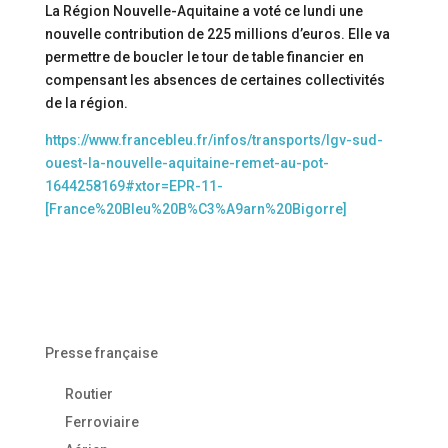
La Région Nouvelle-Aquitaine a voté ce lundi une
nouvelle contribution de 225 millions d’euros. Elle va
permettre de boucler le tour de table financier en
compensant les absences de certaines collectivités
de la région.
https://www.francebleu.fr/infos/transports/lgv-sud-
ouest-la-nouvelle-aquitaine-remet-au-pot-
1644258169#xtor=EPR-11-
[France%20Bleu%20B%C3%A9arn%20Bigorre]
Presse française
Routier
Ferroviaire