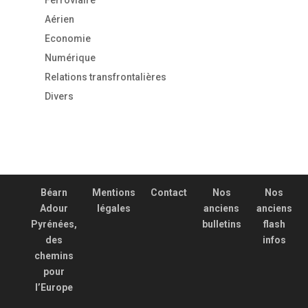
Ferroviaire
Aérien
Economie
Numérique
Relations transfrontalières
Divers
Béarn
Mentions
Contact
Nos
Nos
Adour
légales
anciens
anciens
Pyrénées,
bulletins
flash
des
infos
chemins
pour
l’Europe