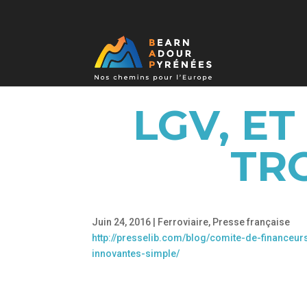
LGV, ET
TRO
Juin 24, 2016
|
Ferroviaire
,
Presse française
http://presselib.com/blog/comite-de-financeur
innovantes-simple/