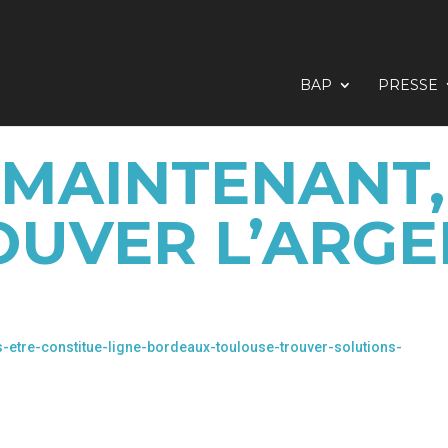
BAP
PRESSE
 MAINTENANT,
UVER L’ARGEN
s-etre-constitue-ligne-bordeaux-toulouse-trouver-solutions-