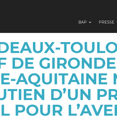
BAP
PRESSE
DEAUX-TOULOU
 DE GIRONDE
E-AQUITAINE
UTIEN D’UN PR
L POUR L’AVE