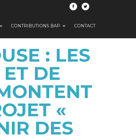
CONTRIBUTIONS BAP
CONTACT
SE : LES
 ET DE
 MONTENT
OJET «
NIR DES